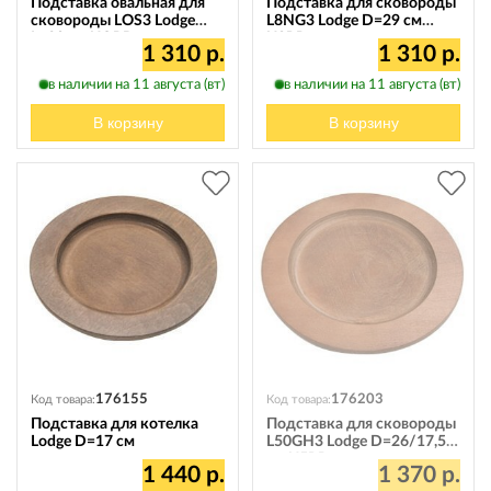
Подставка овальная для
Подставка для сковороды
сковороды LOS3 Lodge
L8NG3 Lodge D=29 см
L=30 см UOPB
U8RP
1 310 р.
1 310 р.
в наличии на 11 августа (вт)
в наличии на 11 августа (вт)
В корзину
В корзину
176155
176203
Код товара:
Код товара:
Подставка для котелка
Подставка для сковороды
Lodge D=17 см
L50GH3 Lodge D=26/17,5
см U5RP
1 440 р.
1 370 р.