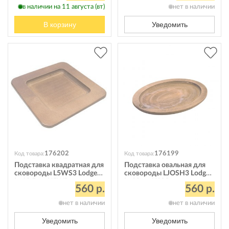
в наличии на 11 августа (вт)
нет в наличии
В корзину
Уведомить
176202
176199
Код товара:
Код товара:
Подставка квадратная для
Подставка овальная для
сковороды L5WS3 Lodge
сковороды LJOSH3 Lodge
L=19,5 см U5WP
L=39 см UJOP
560 р.
560 р.
нет в наличии
нет в наличии
Уведомить
Уведомить