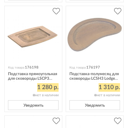
176198
176197
Код товара:
Код товара:
Подставка прямоугольная
Подставка-полумесяц для
для сковороды LSCP3
сковороды LCSH3 Lodge
Lodge L=36,5 см UCPU
L=26, B=17 см UCPB
1 280 р.
1 310 р.
нет в наличии
нет в наличии
Уведомить
Уведомить